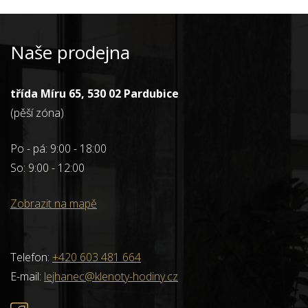
Naše prodejna
třída Míru 65, 530 02 Pardubice
(pěší zóna)
Po - pá: 9:00 - 18:00
So: 9:00 - 12:00
Zobrazit na mapě
Telefon:
+420 603 481 664
E-mail:
lejhanec@klenoty-hodiny.cz